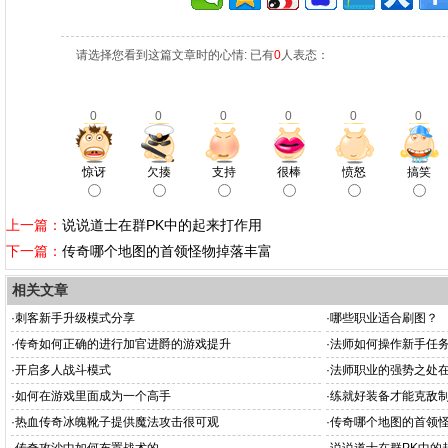
请选择您看到这篇文章时的心情: 已有
0
人表态：
0
0
0
0
0
0
惊讶
欠揍
支持
很棒
愤怒
搞笑
上一篇：
说说道士在群PK中的起来打作用
下一篇：
传奇哪个地图的首领怪物掉落丰富
相关文章
·
刺客新手升级模式分享
·
哪些职业适合刷图？
·
传奇如何正确的进行加官进爵的游戏提升
·
法师如何操作新手任
·
开启多人战斗模式
·
法师职业的强势之处
·
如何在游戏里面成为一个高手
·
练就好装备才能克敌
·
热血传奇冰魄靴子提供魔法攻击很可观
·
传奇哪个地图的首领