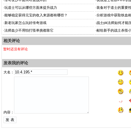
·
传奇攻沙中如何布置战术的
·
说说道士在群PK中的
·
玩道士可以从哪些方面来提升战力
·
装备对于道士的重要
·
能够稳定获得元宝的收入来源都有哪些？
·
分析游戏中获取铁血
·
新老玩家怎么玩好传奇游戏
·
战士pk法师如何才能
·
法师血少不用怕打怪单挑都靠它
·
献给新手的战士杀怪
相关评论
暂时还没有评论
发表我的评论
大名：
内容：