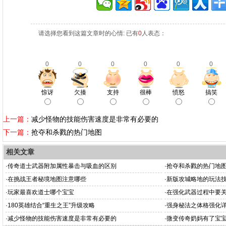
请选择您看到这篇文章时的心情: 已有
0
人表态：
0
0
0
0
0
0
惊讶
欠揍
支持
很棒
愤怒
搞笑
上一篇：
减少怪物的技能伤害速度是非常有必要的
下一篇：
抢夺和杀戮的热门地图
相关文章
·
传奇道士武器附加属性暴击与吸血的区别
·
抢夺和杀戮的热门地
·
在挑战王者秘境地图注意哪些
·
新版攻城略地的玩法
·
玩家最喜欢道士哪个宝宝
·
在强化武器过程中要
·
180英雄结合“重生之王”升级攻略
·
强身秘法之体格强化
·
减少怪物的技能伤害速度是非常有必要的
·
微变传奇奶妈有了宝