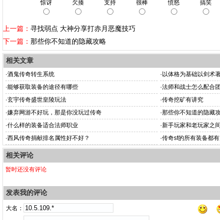
惊讶
欠揍
支持
很棒
愤怒
搞笑
上一篇：
寻找弱点 大神分享打赤月恶魔技巧
下一篇：
那些你不知道的隐藏攻略
相关文章
·
酒鬼传奇转生系统
·
以体格为基础以剑术
·
能够获取装备的途径有哪些
·
法师和战士怎么配合
·
玄宇传奇盛世皇陵玩法
·
传奇挖矿有讲究
·
嫌弃网游不好玩，那是你没玩过传奇
·
那些你不知道的隐藏
·
什么样的装备适合法师职业
·
新手玩家和老玩家之
·
西风传奇捐献排名属性好不好？
·
传奇sf的所有装备都
相关评论
暂时还没有评论
发表我的评论
大名：